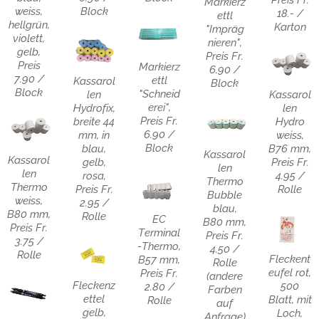
Markierz
weiss,
Block
18.- /
ettl
hellgrün,
Karton
"Impräg
violett,
nieren",
gelb,
Preis Fr.
Preis
Markierz
6.90 /
7.90 /
ettl
Kassarol
Block
Block
"Schneid
len
Kassarol
erei",
Hydrofix,
len
Preis Fr.
breite 44
Hydro
6.90 /
mm, in
weiss,
Block
blau,
B76 mm,
Kassarol
Kassarol
gelb,
Preis Fr.
len
len
rosa,
4.95 /
Thermo
Thermo
Preis Fr.
Rolle
Bubble
weiss,
2.95 /
blau,
B80 mm,
Rolle
EC
B80 mm,
Preis Fr.
Terminal
Preis Fr.
3.75 /
-Thermo,
4.50 /
Rolle
Fleckent
B57 mm,
Rolle
eufel rot,
Preis Fr.
(andere
Fleckenz
500
2.80 /
Farben
ettel
Blatt, mit
Rolle
auf
gelb,
Loch,
Anfrage)