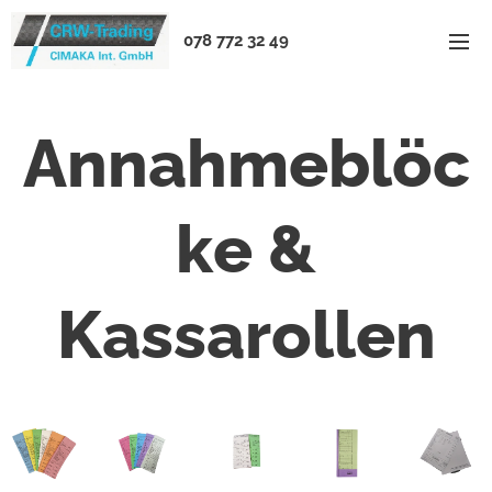
078 772 32 49
Annahmeblöc
ke &
Kassarollen