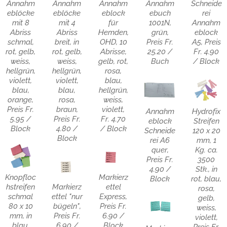
Annahm
Annahm
Annahm
Annahm
Schneide
eblöcke
eblöcke
eblock
ebuch
rei
mit 8
mit 4
für
1001N,
Annahm
Abriss
Abriss
Hemden,
grün,
eblock
schmal,
breit, in
OHD, 10
Preis Fr.
A5, Preis
rot, gelb,
rot, gelb,
Abrisse,
25.20 /
Fr. 4.90
weiss,
weiss,
gelb, rot,
Buch
/ Block
hellgrün,
hellgrün,
rosa,
violett,
violett,
blau,
blau,
blau,
hellgrün,
orange,
rosa,
weiss,
Preis Fr.
braun,
violett,
Annahm
Hydrofix
5.95 /
Preis Fr.
Fr. 4.70
eblock
Streifen
Block
4.80 /
/ Block
Schneide
120 x 20
Block
rei A6
mm, 1
quer,
Kg. ca.
Preis Fr.
3500
4.90 /
Stk., in
Knopfloc
Markierz
Block
rot, blau,
hstreifen
ettel
Markierz
rosa,
schmal
Express,
ettel "nur
gelb,
80 x 10
Preis Fr.
bügeln",
weiss,
mm, in
6.90 /
Preis Fr.
violett,
blau,
Block
6.90 /
Preis Fr.